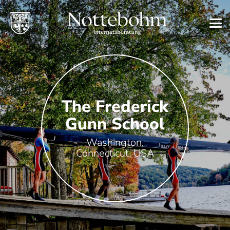
The Frederick
Gunn School
Washington,
Connecticut, USA