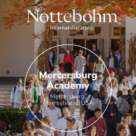
Mercersburg
Academy
Mercersburg,
Pennsylvania, USA