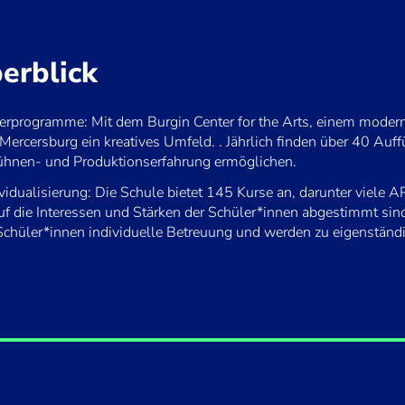
erblick
erprogramme: Mit dem Burgin Center for the Arts, einem modern
Mercersburg ein kreatives Umfeld. . Jährlich finden über 40 Auff
ühnen- und Produktionserfahrung ermöglichen.
idualisierung: Die Schule bietet 145 Kurse an, darunter viele A
auf die Interessen und Stärken der Schüler*innen abgestimmt sin
 Schüler*innen individuelle Betreuung und werden zu eigenständ
 laden, stimmen Sie der Datenschutzrichtlinie von
Youtub