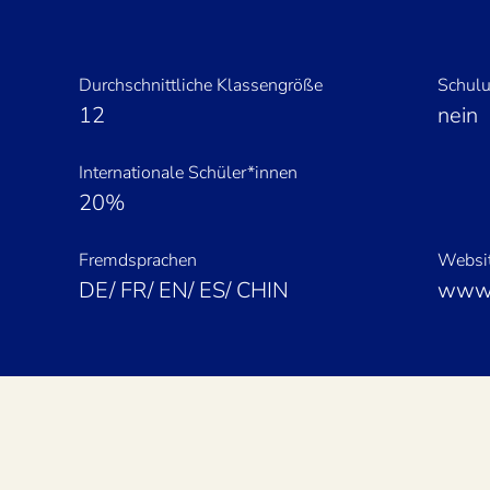
Verwendung von Cookies.
Immer Youtube-Videos auf allen Seiten laden.
Durchschnittliche Klassengröße
Schulu
12
nein
Video laden
Internationale Schüler*innen
20%
Fremdsprachen
Websi
DE/ FR/ EN/ ES/ CHIN
www.