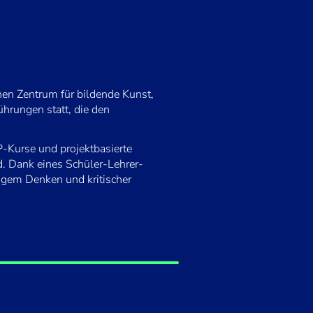
en Zentrum für bildende Kunst,
ührungen statt, die den
P-Kurse und projektbasierte
d. Dank eines Schüler-Lehrer-
igem Denken und kritischer
e
zu und akzeptieren die