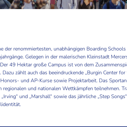
ne der renommiertesten, unabhängigen Boarding Schools 
njahrgänge. Gelegen in der malerischen Kleinstadt Merce
 Der 49 Hektar große Campus ist von dem Zusammenspiel 
. Dazu zählt auch das beeindruckende „Burgin Center for
 Honors- und AP-Kurse sowie Projektarbeit. Das Sporta
n regionalen und nationalen Wettkämpfen teilnehmen. Trad
„Irving“ und „Marshall“ sowie das jährliche „Step Songs
identität.